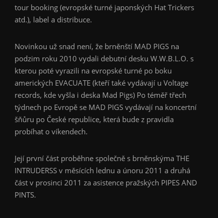
tour booking (evropské turné japonských Hat Trickers
atd.), label a distribuce.
Novinkou už snad není, že brněnští MAD PIGS na
podzim roku 2010 vydali debutní desku W.W.B.L.O. s
kterou poté vyrazili na evropské turné po boku
amerických EVACUATE (kteří také vydávají u Voltage
records, kde vyšla i deska Mad Pigs) Po téměř třech
týdnech po Evropě se MAD PIGS vydávají na koncertní
šňůru po České republice, která bude z pravidla
probíhat o víkendech.
Její první část proběhne společně s brněnskýma THE
INTRUDERSS v měsících lednu a únoru 2011 a druhá
část v prosinci 2011 za asistence pražských PIPES AND
PINTS.