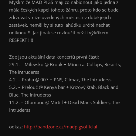
Myslím že MAD PIGS mají co nabídnout jako jedna z
mála českých kapel tohoto žánru, proto kdo se bude
zdržovat v níže uvedených městech v době jejich
zastávek, neměl by si tuto lahůdku určitě nechat
uniknout!!! Jak jinak se rozloučit než-li výkřikem …..
RESPEKT !!!!
Zde jsou aktuální data koncertů první části:
29.1. – Milevsko @ Brouk + Minerral Collaps, Resorts,
The Intruderss
4.2. – Praha @ 007 + PNS, Climax, The Intruderss
5.2. – Přelouč @ Kenya bar + Krizový štáb, Black and
Blue, The Intruderss
11.2. – Olomouc @ Mirtill + Dead Mans Soldiers, The
Intruderss
odkaz:
http://bandzone.cz/madpigsofficial