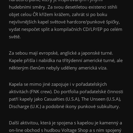
hudebními směry. Za svou desetiletou existenci stihli
objet celou ČR křížem krážem, zahrát si po boku
nejvlivnějších kapel světové hardcore/punkové špičky,
vydat nespočet split a kompilačních CD/LP/EP po celém
světě.
Za sebou mají evropské, anglické a japonské turné.
Kapele přišla i nabídka na třítýdenní americké turné, ale
některým členům nebyly uděleny americká víza.
Kapela se mimo jiné zapojuje i v pořadatelských
aktivitách (FNK crew). Do portfolia pořadatelské činnosti
patří kapely jako Casualties (U.S.A), The Unseen (U.S.A),
Discharge (U.K.) a podobné ikony punkové subkultury.
Další aktivitou, která je spojena s kapelou je kamenný a
on-line obchod s hudbou Voltage Shop a s ním spojený