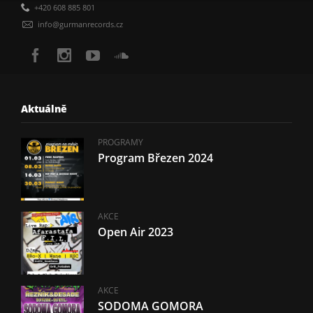
+420 608 885 801
info@gurmanrecords.cz
Aktuálně
PROGRAMY
Program Březen 2024
AKCE
Open Air 2023
AKCE
SODOMA GOMORA