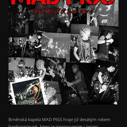
Brněnská kapela MAD PIGS hraje již desátým rokem
hardcore/punk, který je inspirovaným i jinými